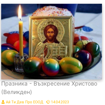
Празника - Възкресение Христово
(Великден)
Ай Ти Дев Про ЕООД
14.04.2023