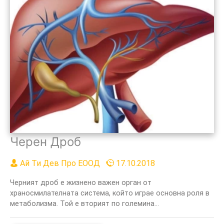
Черен Дроб
Ай Ти Дев Про ЕООД
17.10.2018
Черният дроб е жизнено важен орган от
храносмилателната система, който играе основна роля в
метаболизма. Той е вторият по големина...