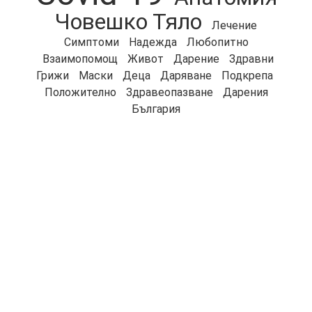
Човешко Тяло
Лечение
Симптоми
Надежда
Любопитно
Взаимопомощ
Живот
Дарение
Здравни
Грижи
Маски
Деца
Даряване
Подкрепа
Положително
Здравеопазване
Дарения
България