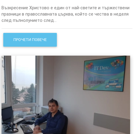
Възкресение Христово е един от най-светите и тържествени
празници в православната църква, който се чества в неделя
след пълнолунието след...
ПРОЧЕТИ ПОВЕЧЕ