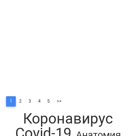
1
2
3
4
5
>>
Коронавирус
Covid-19
Анатoмия