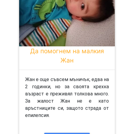
Да помогнем на малкия
Жан
Жан е още съвсем мъничък, едва на
2 годинки, но за своята крехка
възраст е преживял толкова много.
За жалост Жан не е като
връстниците си, защото страда от
епилепсия.