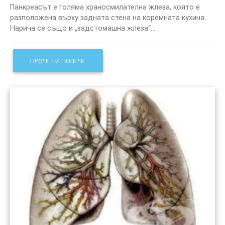
Панкреасът е голяма храносмилателна жлеза, която е
разположена върху задната стена на коремната кухина.
Нарича се също и „задстомашна жлеза“....
ПРОЧЕТИ ПОВЕЧЕ