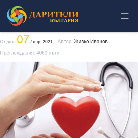
07
Автор:
Живко Иванов
,
От дата
/ апр, 2021
,
Преглеждания:
4069
пъти