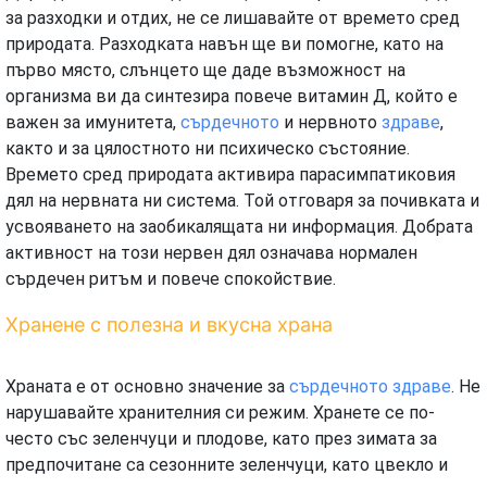
за разходки и отдих, не се лишавайте от времето сред
природата. Разходката навън ще ви помогне, като на
първо място, слънцето ще даде възможност на
организма ви да синтезира повече витамин Д, който е
важен за имунитета,
сърдечното
и нервното
здраве
,
както и за цялостното ни психическо състояние.
Времето сред природата активира парасимпатиковия
дял на нервната ни система. Той отговаря за почивката и
усвояването на заобикалящата ни информация. Добрата
активност на този нервен дял означава нормален
сърдечен ритъм и повече спокойствие.
Хранене с полезна и вкусна храна
Храната е от основно значение за
сърдечното
здраве
. Не
нарушавайте хранителния си режим. Хранете се по-
често със зеленчуци и плодове, като през зимата за
предпочитане са сезонните зеленчуци, като цвекло и