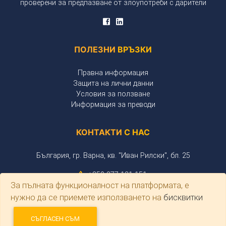
проверени за предпазване от злоупотреби с дарители
ПОЛЕЗНИ
ВРЪЗКИ
Правна информация
Защита на лични данни
Условия за ползване
Информация за преводи
КОНТАКТИ
С НАС
България, гр. Варна, кв. "Иван Рилски", бл. 25
+359 877 121 151
За пълната функционалност на платформата, е
dariteli.bulgaria@gmail.com
support@dariteli.bg
нужно да се приемете използването на
бисквитки
© Фондация “ДАРИТЕЛИ БЪЛГАРИЯ” 2026. Всички права
СЪГЛАСЕН СЪМ