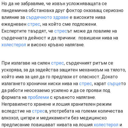
Но да не забравяме, че извън усложняващата се
пандемична обстановка друг фоктор оказващ сериозно
влияние за
сърдечното
здраве
е високите нива
ежедневен
стрес
, на който сме подложени.
Експертите твърдят, че
стрес
ът може да повлияе на
сърдечната дейност и да причини: повишени нива на
холестерол
и високо кръвно налягане.
При излагаве на силен
стрес
, сърдечният ритъм се
ускорява, за да задейства защитен механизъм на тялото,
който има за цел да го предпази от опасност. Докато
излагането хронични ниски нива на
стрес
, карат
сърце
то
да работи неосезаемо усилено и да се прояви под
формата на
проблеми
с кръвното налягане.
Неправилното хранене и лошия хранителен режим
вследстие на
стрес
а, употребата на големи количества
алкохол, цигари и медикаменти без медицинско
предписание повишават нивата на лошия
холестерол
и