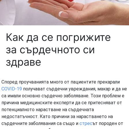
Как да се погрижите
за сърдечното си
здраве
Според проучванията много от пациентите прекарали
COVID-19
получават сърдечни увреждания, макар и да не
са имали основно сърдечно заболяване. Този проблем е
причина медицинските експерти да се притесняват от
потенциалното нарастване на сърдечната
недостатъчност. Като причини за нарастването на
сърдечните заболявания са също и
стрес
ът породен от