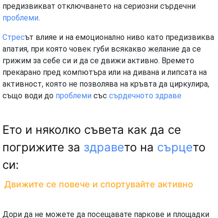
предизвикват отключването на сериозни сърдечни
проблеми
.
Стрес
ът влияе и на емоционално ниво като предизвиква
апатия, при която човек губи всякакво желание да се
грижим за себе си и да се движи активно. Времето
прекарано пред компютъра или на дивана и липсата на
активност, която не позволява на кръвта да циркулира,
също води до
проблеми
със
сърдечното
здраве
Ето и няколко съвета как да се
погрижите за
здраве
то на
сърце
то
си:
Движите се повече и спортувайте активно
Дори да не можете да посещавате паркове и площадки