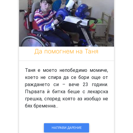
Да помогнем на Таня
Таня е моето непобедимо момиче,
което не спира да се бори още от
раждането си – вече 23 години.
Първата ѝ битка беше с лекарска
грешка, според която аз изобщо не
бях бременна...
НАПРАВИ ДАРЕНИЕ