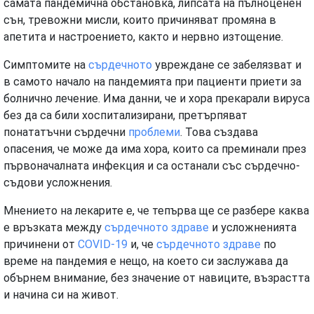
самата пандемична обстановка, липсата на пълноценен
сън, тревожни мисли, които причиняват промяна в
апетита и настроението, както и нервно изтощение.
Симптомите на
сърдечното
увреждане се забелязват и
в самото начало на пандемията при пациенти приети за
болнично лечение. Има данни, че и хора прекарали вируса
без да са били хоспитализирани, претърпяват
понататъчни сърдечни
проблеми
. Това създава
опасения, че може да има хора, които са преминали през
първоначалната инфекция и са останали със сърдечно-
съдови усложнения.
Мнението на лекарите е, че тепърва ще се разбере каква
е връзката между
сърдечното
здраве
и усложненията
причинени от
COVID-19
и, че
сърдечното
здраве
по
време на пандемия е нещо, на което си заслужава да
обърнем внимание, без значение от навиците, възрастта
и начина си на живот.