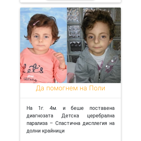
Да помогнем на Поли
На 1г. 4м. и беше поставена
диагнозата Детска церебрална
парализа – Спастична дисплегия на
долни крайници