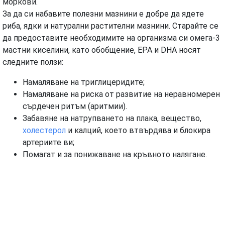
моркови.
За да си набавите полезни мазнини е добре да ядете
риба, ядки и натурални растителни мазнини. Старайте се
да предоставите необходимите на организма си омега-3
мастни киселини, като обобщение, EPA и DHA носят
следните ползи:
Намаляване на триглицеридите;
Намаляване на риска от развитие на неравномерен
сърдечен ритъм (аритмии).
Забавяне на натрупването на плака, вещество,
холестерол
и калций, което втвърдява и блокира
артериите ви;
Помагат и за понижаване на кръвното налягане.