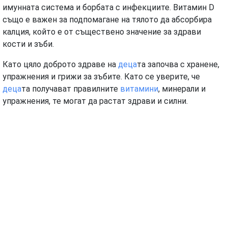
имунната система и борбата с инфекциите. Витамин D
също е важен за подпомагане на тялото да абсорбира
калция, който е от съществено значение за здрави
кости и зъби.
Като цяло доброто здраве на
деца
та започва с хранене,
упражнения и грижи за зъбите. Като се уверите, че
деца
та получават правилните
витамини
, минерали и
упражнения, те могат да растат здрави и силни.