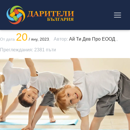
20
Автор:
Ай Ти Дев Про ЕООД
,
От дата
/ яну, 2023
,
Преглеждания:
2381
пъти