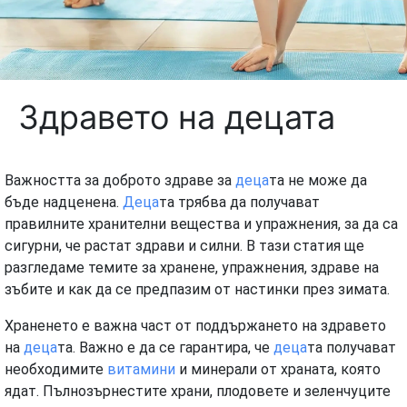
Здравето на децата
Важността за доброто здраве за
деца
та не може да
бъде надценена.
Деца
та трябва да получават
правилните хранителни вещества и упражнения, за да са
сигурни, че растат здрави и силни. В тази статия ще
разгледаме темите за хранене, упражнения, здраве на
зъбите и как да се предпазим от настинки през зимата.
Храненето е важна част от поддържането на здравето
на
деца
та. Важно е да се гарантира, че
деца
та получават
необходимите
витамини
и минерали от храната, която
ядат. Пълнозърнестите храни, плодовете и зеленчуците