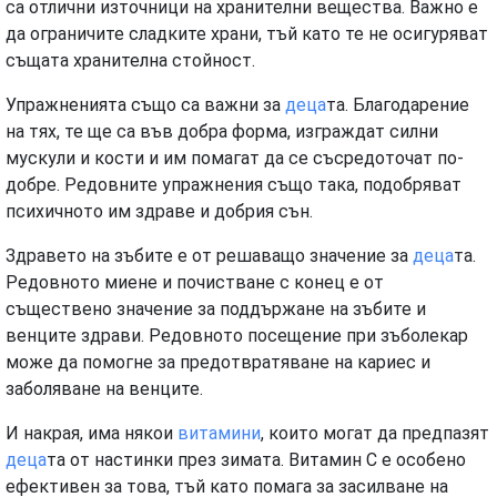
са отлични източници на хранителни вещества. Важно е
да ограничите сладките храни, тъй като те не осигуряват
същата хранителна стойност.
Упражненията също са важни за
деца
та. Благодарение
на тях, те ще са във добра форма, изграждат силни
мускули и кости и им помагат да се съсредоточат по-
добре. Редовните упражнения също така, подобряват
психичното им здраве и добрия сън.
Здравето на зъбите е от решаващо значение за
деца
та.
Редовното миене и почистване с конец е от
съществено значение за поддържане на зъбите и
венците здрави. Редовното посещение при зъболекар
може да помогне за предотвратяване на кариес и
заболяване на венците.
И накрая, има някои
витамини
, които могат да предпазят
деца
та от настинки през зимата. Витамин С е особено
ефективен за това, тъй като помага за засилване на