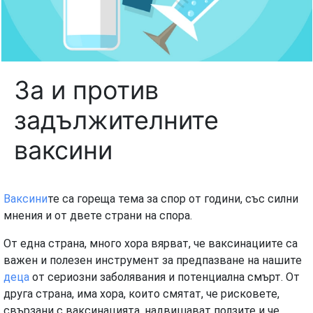
За и против
задължителните
ваксини
Ваксини
те са гореща тема за спор от години, със силни
мнения и от двете страни на спора.
От една страна, много хора вярват, че ваксинациите са
важен и полезен инструмент за предпазване на нашите
деца
от сериозни заболявания и потенциална смърт. От
друга страна, има хора, които смятат, че рисковете,
свързани с ваксинацията, надвишават ползите и че