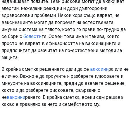
надвишават ползите. Тези рискове могат да включват
алергии, нежелани реакции и дори дългосрочни
здравословни проблеми. Някои хора също вярват, че
ваксинациите могат да попречат на естествената
имунна система на тялото, което го прави по-трудно да
се бори с
болести
те. Освен това има и такива, които
просто не вярват в ефикасността на ваксинациите и
предпочитат да разчитат на по-естествени методи за
защита.
В крайна сметка решението дали да се
ваксини
ра или не
е лично. Важно е да проучите и разберете плюсовете и
минусите на ваксинациите, преди да вземете решение,
както и да разберете рисковете, свързани с
не
ваксини
рането. В крайна сметка, всеки сам решава
какво е правилно за него и семейството му.