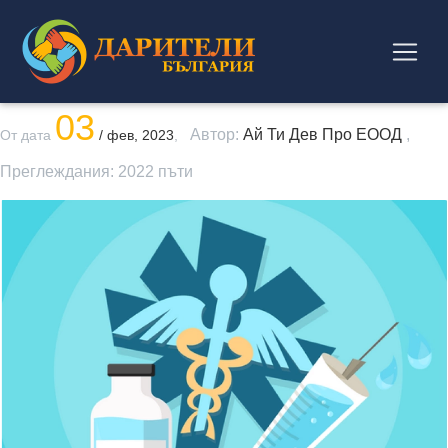
03
Автор:
Ай Ти Дев Про ЕООД
,
От дата
/ фев, 2023
,
Преглеждания:
2022
пъти