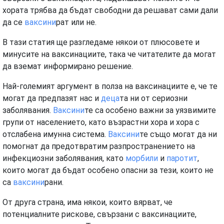
хората трябва да бъдат свободни да решават сами дали
да се
ваксини
рат или не.
В тази статия ще разгледаме някои от плюсовете и
минусите на ваксинациите, така че читателите да могат
да вземат информирано решение.
Най-големият аргумент в полза на ваксинациите е, че те
могат да предпазят нас и
деца
та ни от сериозни
заболявания.
Ваксини
те са особено важни за уязвимите
групи от населението, като възрастни хора и хора с
отслабена имунна система.
Ваксини
те също могат да ни
помогнат да предотвратим разпространението на
инфекциозни заболявания, като
морбили
и
паротит
,
които могат да бъдат особено опасни за тези, които не
са
ваксини
рани.
От друга страна, има някои, които вярват, че
потенциалните рискове, свързани с ваксинациите,