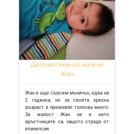
Да помогнем на малкия
Жан
Жан е още съвсем мъничък, едва на
2 годинки, но за своята крехка
възраст е преживял толкова много.
За жалост Жан не е като
връстниците си, защото страда от
епилепсия.