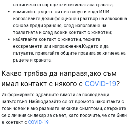
на хигиената наръцете и хигиенатана храната;
измивайте ръцете си със сапун и вода ИЛИ
използвайте дезинфекционен разтвор на алкохолна
основа преди хранене, след използване на
тоалетната и след всеки контакт с животни;
избягвайте контакт с животни, техните
екскременти или изпражнения.Където и да
пътувате, прилагайте общите правила за хигиена на
ръцете и храната.
Какво трябва да направя,ако съм
имал контакт с някого с
COVID-19
?
Информирайте здравните власти за последващи
напътствия. Наблюдавайте се от времето наконтакта с
този човек и ако развиете някакви симптоми, свържете
се с личния си лекар за съвет, като посочите, че сте били
в контакт с
COVID-19
.