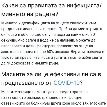
Какви са правилата за инфекцията/
миенето на ръцете?
Миенето и дезинфекцията на ръцете саключът към
предотвратяване на инфекция. Трябва да миете ръцете
си често и обилно със сапун и вода за най-малко 20
секунди. Ако сапун и вода не са налични, можете да
използвате и дезинфекциращ препарат за ръце на
алкохолна основа с поне 60% алкохол. Вирусът навлиза в
тялото ви през очите, носа и устата, така че избягвайте
да ги докосвате с немити ръце.
Маските за лице ефективни ли са в
предпазването от
COVID-19
?
Маските за лице помагат да се предотврати по-
нататъшното разпространение на инфекция
оттези,които са болни,към други хора около тях. Маските