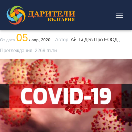
05
Автор:
Ай Ти Дев Про ЕООД
,
От дата
/ апр, 2020
,
Преглеждания:
2269
пъти