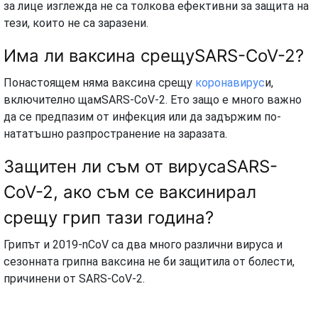
за лице изглежда не са толкова ефективни за защита на
тези, които не са заразени.
Има ли ваксина срещуSARS-CoV-2?
Понастоящем няма ваксина срещу
коронавирус
и,
включително щамSARS-CoV-2. Ето защо е много важно
да се предпазим от инфекция или да задържим по-
нататъшно разпространение на заразата.
Защитен ли съм от вирусаSARS-
CoV-2, ако съм се ваксинирал
срещу грип тази година?
Грипът и 2019-nCoV са два много различни вируса и
сезонната грипна ваксина не би защитила от болести,
причинени от SARS-CoV-2.