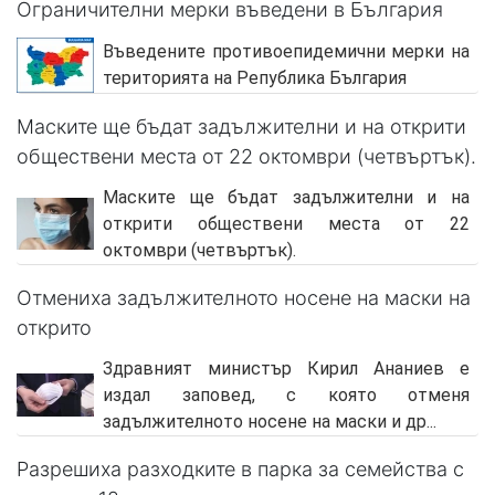
Ограничителни мерки въведени в България
Въведените противоепидемични мерки на
територията на Република България
Маските ще бъдат задължителни и на открити
обществени места от 22 октомври (четвъртък).
Маските ще бъдат задължителни и на
открити обществени места от 22
октомври (четвъртък).
Отмениха задължителното носене на маски на
открито
Здравният министър Кирил Ананиев е
издал заповед, с която отменя
задължителното носене на маски и др...
Разрешиха разходките в парка за семейства с