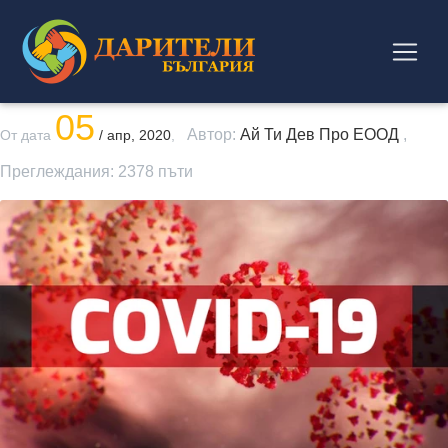
05
Автор:
Ай Ти Дев Про ЕООД
,
От дата
/ апр, 2020
,
Преглеждания:
2378
пъти