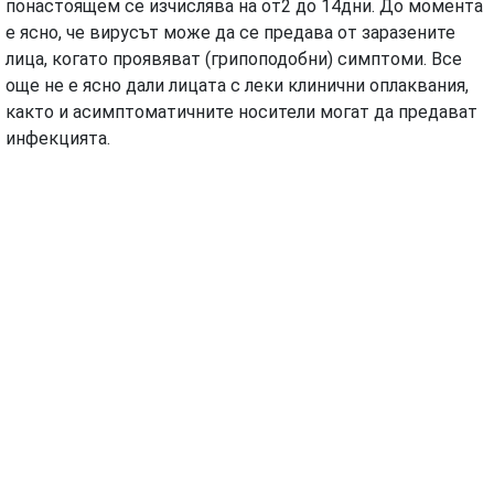
понастоящем се изчислява на от2 до 14дни. До момента
е ясно, че вирусът може да се предава от заразените
лица, когато проявяват (грипоподобни) симптоми. Все
още не е ясно дали лицата с леки клинични оплаквания,
както и асимптоматичните носители могат да предават
инфекцията.