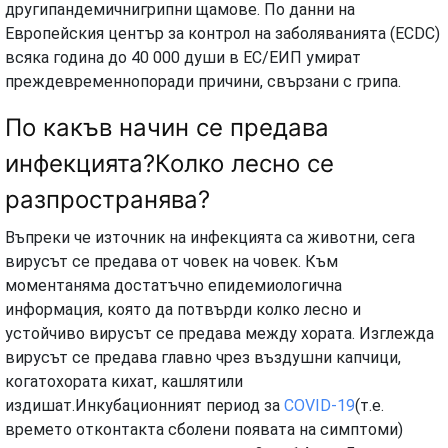
другипандемичнигрипни щамове. По данни на
Европейския център за контрол на заболяванията (ECDC)
всяка година до 40 000 души в ЕС/ЕИП умират
преждевременнопоради причини, свързани с грипа.
По какъв начин се предава
инфекцията?Колко лесно се
разпространява?
Въпреки че източник на инфекцията са животни, сега
вирусът се предава от човек на човек. Към
моментаняма достатъчно епидемиологична
информация, която да потвърди колко лесно и
устойчиво вирусът се предава между хората. Изглежда
вирусът се предава главно чрез въздушни капчици,
когатохората кихат, кашлятили
издишат.Инкубационният период за
COVID-19
(т.е.
времето отконтакта сболени появата на симптоми)