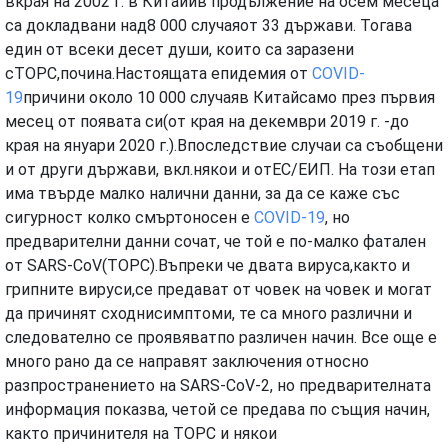
вкрая на 2002 г. в Китайив продължение на осем месеца
са докладвани над8 000 случаяот 33 държави. Тогава
един от всеки десет души, които са заразени
сТОРС,почина.Настоящата епидемия от
COVID-
19
причини около 10 000 случаяв Китайсамо през първия
месец от появата си(от края на декември 2019 г. -до
края на януари 2020 г.).Впоследствие случаи са съобщени
и от други държави, вкл.някои и отЕС/ЕИП. На този етап
има твърде малко налични данни, за да се каже със
сигурност колко смъртоносен е
COVID-19
, но
предварителни данни сочат, че той е по-малко фатален
от SARS-CoV(ТОРС).Въпреки че двата вируса,както и
грипните вируси,се предават от човек на човек и могат
да причинят сходнисимптоми, те са много различни и
следователно се проявяватпо различен начин. Все още е
много рано да се направят заключения относно
разпространението на SARS-CoV-2, но предварителната
информация показва, четой се предава по същия начин,
както причинителя на ТОРС и някои