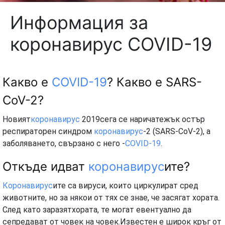
Информация за
коронавирус COVID-19
Какво е
COVID-19
? Какво е SARS-
CoV-2?
Новият
коронавирус
2019сега се наричатежък остър
респираторен синдром
коронавирус
-2 (SARS-CoV-2), а
заболяването, свързано с него -
COVID-19
.
Откъде идват
коронавирус
ите?
Коронавирус
ите са вируси, които циркулират сред
животните, но за някои от тях се знае, че засягат хората.
След като заразятхората, те могат евентуално да
сепредават от човек на човек.Известен е широк кръг от