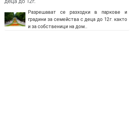
деца до 12г.
Разрешават се разходки в паркове и
градини за семейства с деца до 12г. както
и за собственици на дом...