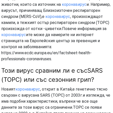
животни, които са източник на
коронавирус
и. Например,
вирусът, причиняващ Близкоизточен респираторен
синдром (MERS-CoV),е
коронавирус
, произхождащот
камили, а тежкият остър респираторен синдром (ТОРС)
произхожда от котки -циветки.Повече информация за
коронавирус
ите може да намерите ни интернет
страницата на Европейския център за превенция и
контрол на заболяванията:
https://www.ecdc.europa.eu/en/factsheet-health-
professionals-coronaviruses.
Този вирус сравним ли е съсSARS
(ТОРС) или със сезонния грип?
Новият
коронавирус
, открит в Китай,е генетично тясно
свързан с вирусана SARS (ТОРС) от 2003г.и изглежда, че
има подобни характеристики, въпреки че все още
данните за този вирус са ограничени.ТОРС се появи