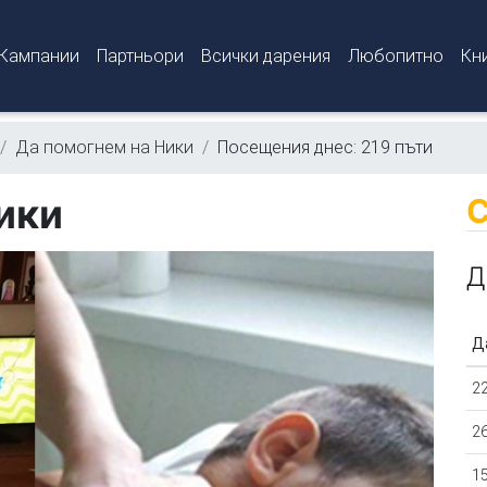
Кампании
Партньори
Всички дарения
Любопитно
Кн
Да помогнем на Ники
Посещения днес: 219 пъти
ики
С
Д
Д
22
26
15