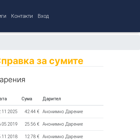
иги
Контакти
Вход
правка за сумите
арения
ата
Сума
Дарител
.11.2025
42.44 €
Анонимно Дарение
.05.2019
25.56 €
Анонимно Дарение
.11.2018
12.78 €
Анонимно Дарение