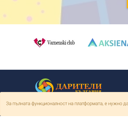
За пълната функционалност на платформата, е нужно д
Платформа за събиране на средства за
благотворителност. Всички кампании участващи
програмата са предварително проверени за
предпазване от злоупотреби с дарители