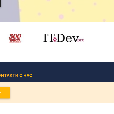
ОНТАКТИ
С НАС
лгария, гр. Варна, кв. "Иван Рилски", бл. 25
М
+359 877 121 151
dariteli.bulgaria@gmail.com
support@dariteli.bg