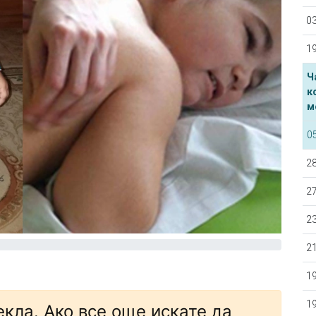
03
19
Ч
к
м
0
28
27
23
21
19
19
екла. Ако все още искате да