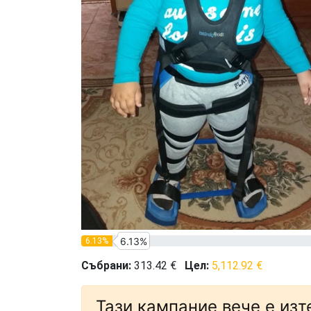
6.13%
6.13%
Събрани:
313.42 €
Цел:
5,112.92 €
Тази кампание вече е изт