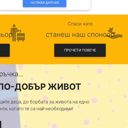
НАПРАВИ ДАРЕНИЕ
Спаси като
ньор
станеш наш спонсор
ПРОЧЕТИ ПОВЕЧЕ
ъчка...
 ПО-ДОБЪР ЖИВОТ
шите деца, до борбата за живота на едно
ти, когато те са най-необходими!