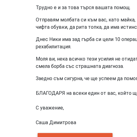
Трудно е и за това търся вашата помощ.
Отправям молбата си към вас, като майка, 
чифта обувки, да рита топка, да има истин
Днес Ники има зад гърба си цели 10 операц
рехабилитация.
Моля ви, нека всичко тези усилия не отида
смела борба със страшната диагноза.
Заедно съм сигурна, че ще успеем да помо
БЛАГОДАРЯ на всеки един от вас, който ще
С уважение,
Саша Димитрова