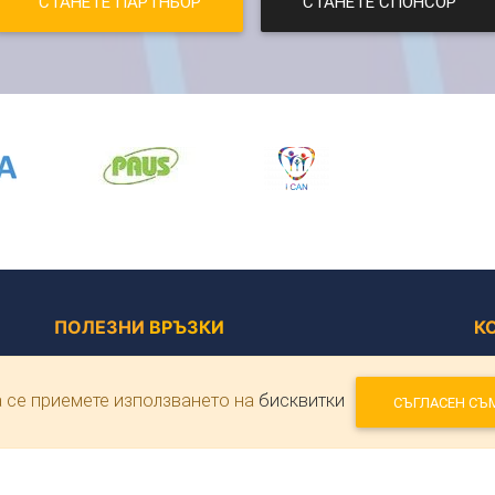
СТАНЕТЕ ПАРТНЬОР
СТАНЕТЕ СПОНСОР
ПОЛЕЗНИ
ВРЪЗКИ
К
Правна информация
Бъ
а се приемете използването на
бисквитки
Защита на лични данни
СЪГЛАСЕН СЪ
Условия за ползване
 в
Информация за преводи