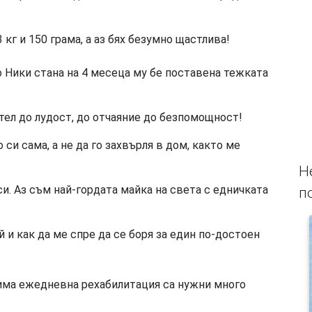
 кг и 150 грама, а аз бях безумно щастлива!
 Ники стана на 4 месеца му бе поставена тежката
тел до лудост, до отчаяние до безпомощност!
си сама, а не да го захвърля в дом, както ме
Н
си. Аз съм най-гордата майка на света с едничката
п
й и как да ме спре да се боря за един по-достоен
има ежедневна рехабилитация са нужни много