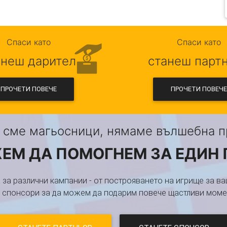
Спаси като
Спаси като
анеш дарител
станеш парт
ПРОЧЕТИ ПОВЕЧЕ
ПРОЧЕТИ ПОВЕЧЕ
 сме магьосници, нямаме вълшебна пр
ЕМ ДА ПОМОГНЕМ ЗА ЕДИН
 за различни кампании - от построяването на игрище за ва
и спонсори за да можем да подарим повече щастливи момен