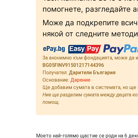
помогнете, разгледайте а
Може да подкрепите всич
някой от следните методи
За анонимно към фондацията, може да и
BG05FINV91501217144396
Получател:
Дарители България
Основание:
Дарение
Ще добавим сумата в системата, но ще 
Ние ще разделим сумата между децата кои
помощ.
Моето най-голямо щастие се роди на 6 деке