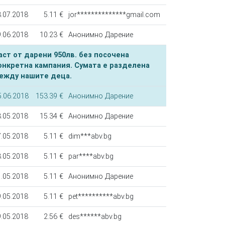
.07.2018
5.11 €
jor**************gmail.com
.06.2018
10.23 €
Анонимно Дарение
аст от дарени 950лв. без посочена
онкретна кампания. Сумата е разделена
ежду нашите деца.
5.06.2018
153.39 €
Анонимно Дарение
.05.2018
15.34 €
Анонимно Дарение
.05.2018
5.11 €
dim***abv.bg
.05.2018
5.11 €
par****abv.bg
.05.2018
5.11 €
Анонимно Дарение
.05.2018
5.11 €
pet**********abv.bg
.05.2018
2.56 €
des******abv.bg