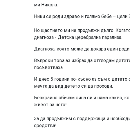
ми Никола.
Ники се роди здраво и голямо бебе – цели 3
Но щастието ми не продължи дълго. Когато
диагноза - Детска церебрална парализа.
Диагноза, която може да докара един роди
Въпреки това аз избрах да отгледам детето 
посъветваха.
И днес 5 години по-късно аз съм с детето 
мечта да вид детето си да проходи.
Безкрайно обичам сина си и няма какво, ко
живот за него!
За да продължим с поддържаща и необход
средства!