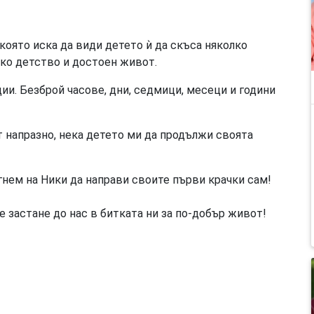
която иска да види детето ѝ да скъса няколко
ско детство и достоен живот.
ии. Безброй часове, дни, седмици, месеци и години
т напразно, нека детето ми да продължи своята
гнем на Ники да направи своите първи крачки сам!
 застане до нас в битката ни за по-добър живот!