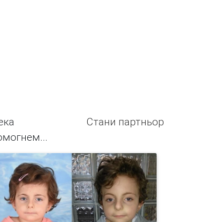
ека
Стани партньор
омогнем...