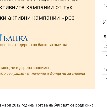
ктивните кампании от тук
19
ки активни кампании чрез
И
Д
зползвате директно банкова сметка:
26
F
пише, че е дарена анонимно!
18
то се нуждаят от лечение и фонда ни за спешна
F
мври 2012 година. Тогава на бял свят се роди сина