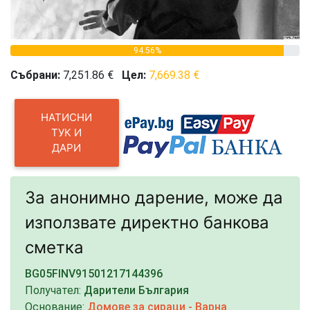
94.56%
Събрани:
7,251.86 €
Цел:
7,669.38 €
НАТИСНИ
ТУК И
ДАРИ
За анонимно дарение, може да
използвате директно банкова
сметка
BG05FINV91501217144396
Получател:
Дарители България
Основание:
Домове за сираци - Варна