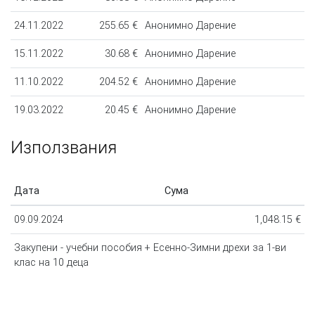
24.11.2022
255.65 €
Анонимно Дарение
15.11.2022
30.68 €
Анонимно Дарение
11.10.2022
204.52 €
Анонимно Дарение
19.03.2022
20.45 €
Анонимно Дарение
15.03.2022
30.68 €
Виктория Цитотас
Използвания
29.12.2021
51.13 €
Анонимно Дарение
Дата
Сума
22.12.2021
102.26 €
Анонимно Дарение
09.09.2024
1,048.15 €
09.12.2021
102.26 €
Geo*************gmail.com
Закупени - учебни пособия + Есенно-Зимни дрехи за 1-ви
07.12.2021
5.11 €
Анонимно Дарение
клас на 10 деца
27.11.2021
51.13 €
Анонимно Дарение
01.11.2021
10.23 €
Анонимно Дарение